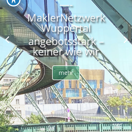
vermieten?
Sie haben den
Wunsch eine
Immobilie zu
vermieten oder zu
verkaufen?
mehr