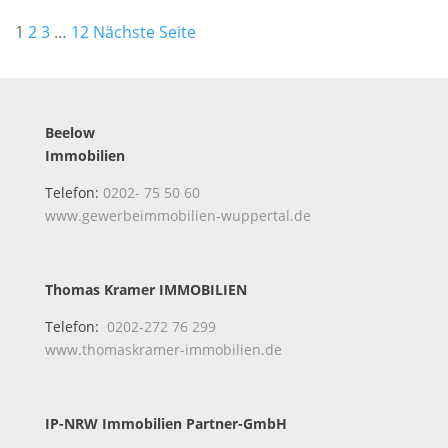
Seitennummerierung
1
2
3
…
12
Nächste Seite
der
Beiträge
Beelow
Immobilien
Telefon:
0202- 75 50 60
www.gewerbeimmobilien-wuppertal.de
Thomas Kramer IMMOBILIEN
Telefon:
0202-272 76 299
www.thomaskramer-immobilien.de
IP-NRW Immobilien Partner-GmbH