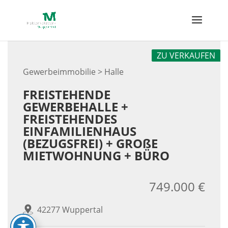
Skip
to
content
ZU VERKAUFEN
Gewerbeimmobilie > Halle
FREISTEHENDE
GEWERBEHALLE +
FREISTEHENDES
EINFAMILIENHAUS
(BEZUGSFREI) + GROßE
MIETWOHNUNG + BÜRO
749.000 €
42277 Wuppertal