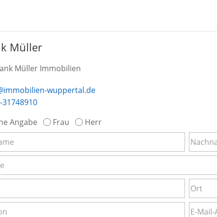
k Müller
rank Müller Immobilien
@immobilien-wuppertal.de
-31748910
ne Angabe
Frau
Herr