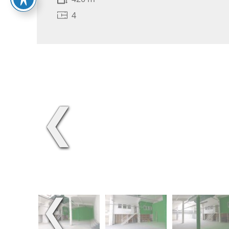
4
❮
❮