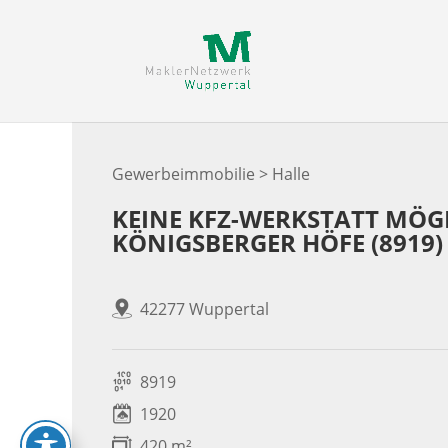
Skip
to
content
Gewerbeimmobilie > Halle
KEINE KFZ-WERKSTATT MÖG
KÖNIGSBERGER HÖFE (8919)
42277 Wuppertal
8919
1920
420 m²