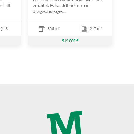
schaft
errichtet. Es handelt sich um ein
dreigeschossiges...
3
356 m²
217 m²
519.000 €