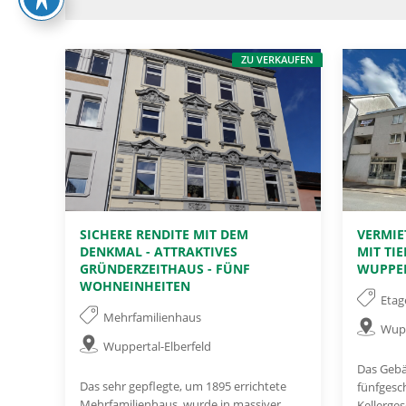
ZU VERKAUFEN
SICHERE RENDITE MIT DEM
VERMI
DENKMAL - ATTRAKTIVES
MIT TI
GRÜNDERZEITHAUS - FÜNF
WUPPE
WOHNEINHEITEN
Eta
Mehrfamilienhaus
Wup
Wuppertal-Elberfeld
Das Geb
Das sehr gepflegte, um 1895 errichtete
fünfgesc
Mehrfamilienhaus, wurde in massiver
Kellerges