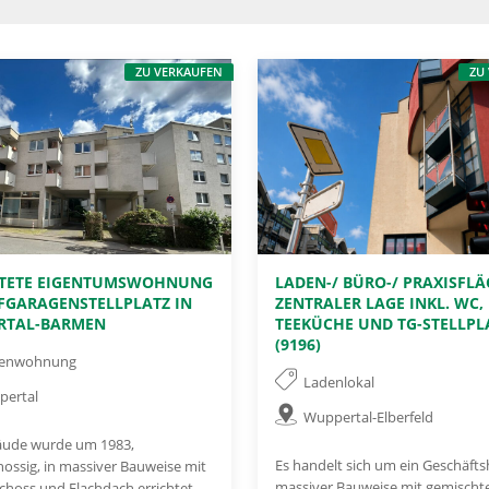
ZU VERKAUFEN
ZU
ETETE EIGENTUMSWOHNUNG
LADEN-/ BÜRO-/ PRAXISFLÄ
EFGARAGENSTELLPLATZ IN
ZENTRALER LAGE INKL. WC,
RTAL-BARMEN
TEEKÜCHE UND TG-STELLPL
(9196)
genwohnung
Ladenlokal
pertal
Wuppertal-Elberfeld
äude wurde um 1983,
Es handelt sich um ein Geschäfts
hossig, in massiver Bauweise mit
massiver Bauweise mit gemischt
choss und Flachdach errichtet.