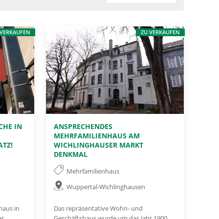
 VERKAUFEN
ZU VERKAUFEN
CHE IN
ANSPRECHENDES
MEHRFAMILIENHAUS AM
ATZ!
WICHLINGHAUSER MARKT
DENKMAL
Mehrfamilienhaus
Wuppertal-Wichlinghausen
haus in
Das repräsentative Wohn- und
er
Geschäftshaus wurde um das Jahr 1900