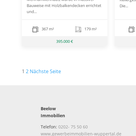
Bauweise mit Holzbalkendecken errichtet
Die...
und...
367 m²
179 m²
395.000 €
Seitennummerierung
1
2
Nächste Seite
der
Beiträge
Beelow
Immobilien
Telefon:
0202- 75 50 60
www.gewerbeimmobilien-wuppertal.de