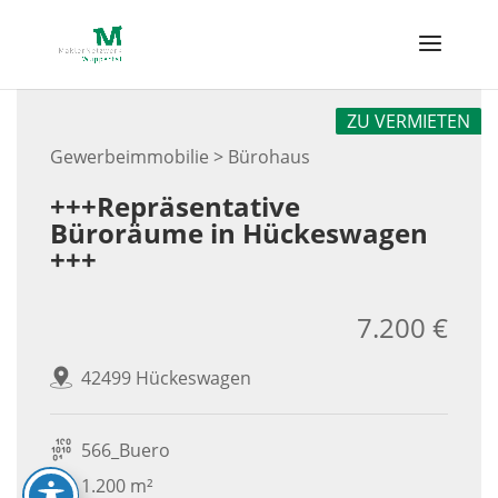
Skip
to
content
ZU VERMIETEN
Gewerbeimmobilie > Bürohaus
+++Repräsentative
Büroräume in Hückeswagen
+++
7.200 €
42499 Hückeswagen
566_Buero
1.200 m²