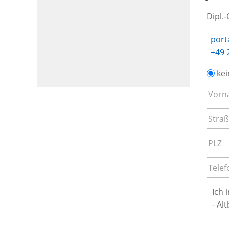
Dipl.
port
+49 
kei