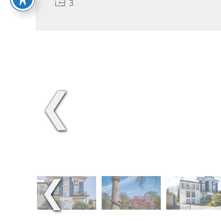
3
❮
❮