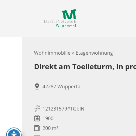
Skip
to
content
Wohnimmobilie > Etagenwohnung
Direkt am Toelleturm, in pro
42287 Wuppertal
121231579#1GbIN
1900
200 m²