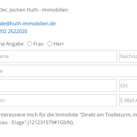
-Oec. Jochen Huth - Immobilien
ale@huth-immobilien.de
202 2622020
ne Angabe
Frau
Herr